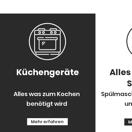
Küchengeräte
Alle
Alles was zum Kochen
Spülmasch
benötigt wird
un
Mehr erfahren
M