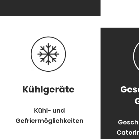
Kühlgeräte
Ges
Kühl- und
Gefriermöglichkeiten
Geschi
Cateri